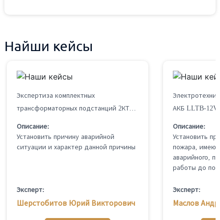
Найши кейсы
Экспертиза комплектных
Электротехнич
трансформаторных подстанций 2КТПЭСЭ-730 (трансформатор N2.1-TX1 No. 3001098 730 кВА, N2.1-TX1 No. 3001099 730 кВА) и 2КТПЭСЭ-690 (трансформатор Н2.6-ТХ1 No. 3001108 690 кВА, Н2.6-ТХ1 No. 3001108 690 кВА)
АКБ LLTB-12V-
Описание:
Описание:
Установить
причину
аварийной
Установить пр
ситуации
и
характер
данной
причины
пожара, имеют
аварийного, п
Эксперт:
Эксперт:
Шерстобитов Юрий Викторович
Маслов Андр