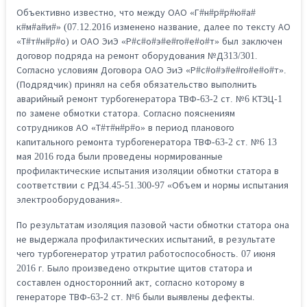
Объективно известно, что между ОАО «Г#н#р#р#ю#а#
к#м#а#и#» (07.12.2016 изменено название, далее по тексту АО
«Т#т#н#р#о) и ОАО ЭиЭ «Р#с#о#э#е#го#е#о#т» был заключен
договор подряда на ремонт оборудования №Д313/301.
Согласно условиям Договора ОАО ЭиЭ «Р#с#о#э#е#го#е#о#т».
(Подрядчик) принял на себя обязательство выполнить
аварийный ремонт турбогенератора ТВФ-63-2 ст. №6 КТЭЦ-1
по замене обмотки статора. Согласно пояснениям
сотрудников АО «Т#т#н#р#о» в период планового
капитального ремонта турбогенератора ТВФ-63-2 ст. №6 13
мая 2016 года были проведены нормированные
профилактические испытания изоляции обмотки статора в
соответствии с РД34.45-51.300-97 «Объем и нормы испытания
электрооборудования».
По результатам изоляция пазовой части обмотки статора она
не выдержала профилактических испытаний, в результате
чего турбогенератор утратил работоспособность. 07 июня
2016 г. Было произведено открытие щитов статора и
составлен односторонний акт, согласно которому в
генераторе ТВФ-63-2 ст. №6 были выявлены дефекты.