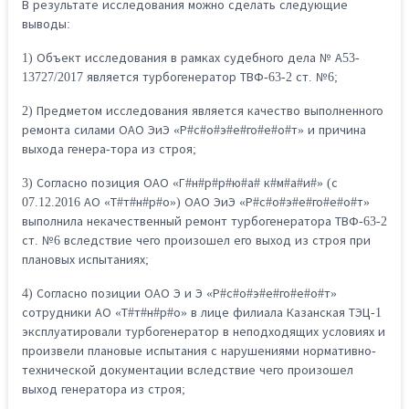
В результате исследования можно сделать следующие
выводы:
1) Объект исследования в рамках судебного дела № А53-
13727/2017 является турбогенератор ТВФ-63-2 ст. №6;
2) Предметом исследования является качество выполненного
ремонта силами ОАО ЭиЭ «Р#с#о#э#е#го#е#о#т» и причина
выхода генера-тора из строя;
3) Согласно позиция ОАО «Г#н#р#р#ю#а# к#м#а#и#» (с
07.12.2016 АО «Т#т#н#р#о») ОАО ЭиЭ «Р#с#о#э#е#го#е#о#т»
выполнила некачественный ремонт турбогенератора ТВФ-63-2
ст. №6 вследствие чего произошел его выход из строя при
плановых испытаниях;
4) Согласно позиции ОАО Э и Э «Р#с#о#э#е#го#е#о#т»
сотрудники АО «Т#т#н#р#о» в лице филиала Казанская ТЭЦ-1
эксплуатировали турбогенератор в неподходящих условиях и
произвели плановые испытания с нарушениями нормативно-
технической документации вследствие чего произошел
выход генератора из строя;