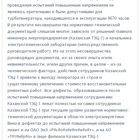
проведения испытаний повышенным напряжением не
являлись критичными и были допустимыми для
турбогенератора, находившегося в эксплуатации 8670 часов.
В результате несовершенства нормативно-технической
документаций слишком многое зависело от решений главного
инженера энергопредприятия (Казанская ТЭЦ-1) и начальника
электротехнической лаборатории (непосредственного
руководителя работ). Из-за этого несовершенства
руководящих документов, из-за своего опыта и/или
невнимательности, и/или других причин, в целом – из-за
человеческого фактора, действия сотрудников Казанской
ТЭЦ-1 привели к выходу генератора из строя и
существенному увеличению стоимости восстановительных
ремонтных работ. Все дефекты, образовавшиеся после
испытаний повышенным напряжением сотрудниками
Казанской ТЭЦ-1 лежат полностью на самих сотрудниках
Казанской ТЭЦ-1 при текущем уровне развития нормативно-
технической документации в области электроэнергетики.
Вина в дефектах до испытаний повышенным напряжением
лежит и на ОАО ЭиЭ «Р#с#о#э#е#го#е#о#т», и на АО
«Т#т#н#р#о» в лице филиала Казанская ТЭЦ-1.