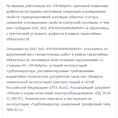
По мнению работников АО «Т#т#н#р#о» причиной появления
дефектов послужила негативная тенденция изоляционных
свойств термореактивной изоляции обмотки статора,
снижение изоляционных свойств корпусной изоляции, о чем
они сообщили ОАО ЭиЭ «Р#с#о#э#е#го#е#о#т» и обратились
с претензией устранить дефекты в рамках гарантийных
обязательств.
Специалисты ОАО ЭиЭ «Р#с#о#э#е#го#е#о#т» отказались от
выполнения восстановительных работ в рамках гарантийных
обязательств, мотивируя свою позицию нарушениями со
стороны АО «Т#т#н#р#о» условий эксплуатаций
турбогенератора, регламентируемые требованиями
нормативно-технических документов таких как «Правила
технической эксплуатации электростанций и сетей
Российской Федерации» (ПТЭ ЭСиС), Руководящий документ
«Объем и нормы испытаний электрооборудования» (РД 34.45-
51.300-97), Техническое описание и инструкция по
эксплуатации «Турбогенератор синхронный трехфазный типа
ТВФ-63-2».