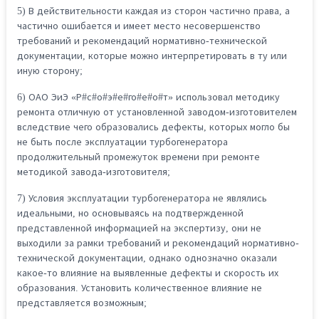
5) В действительности каждая из сторон частично права, а
частично ошибается и имеет место несовершенство
требований и рекомендаций нормативно-технической
документации, которые можно интерпретировать в ту или
иную сторону;
6) ОАО ЭиЭ «Р#с#о#э#е#го#е#о#т» использовал методику
ремонта отличную от установленной заводом-изготовителем
вследствие чего образовались дефекты, которых могло бы
не быть после эксплуатации турбогенератора
продолжительный промежуток времени при ремонте
методикой завода-изготовителя;
7) Условия эксплуатации турбогенератора не являлись
идеальными, но основываясь на подтвержденной
представленной информацией на экспертизу, они не
выходили за рамки требований и рекомендаций нормативно-
технической документации, однако однозначно оказали
какое-то влияние на выявленные дефекты и скорость их
образования. Установить количественное влияние не
представляется возможным;