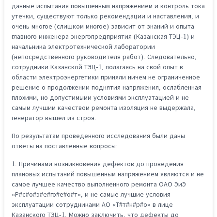
данные испытания повышенным напряжением и контроль тока
утечки, существуют только рекомендации и наставления, и
очень многое (слишком многое) зависит от знаний и опыта
главного инженера энергопредприятия (Казанская ТЭЦ-1) и
начальника электротехнической лаборатории
(непосредственного руководителя работ). Следовательно,
сотрудники Казанской ТЭЦ-1, полагаясь на свой опыт в
области электроэнергетики приняли ничем не ограниченное
решение о продолжении поднятия напряжения, ослабленная
плохими, но допустимыми условиями эксплуатацией и не
самым лучшим качеством ремонта изоляция не выдержала,
генератор вышел из строя.
По результатам проведенного исследования были даны
ответы на поставленные вопросы:
1. Причинами возникновения дефектов до проведения
плановых испытаний повышенным напряжением являются и не
самое лучшее качество выполненного ремонта ОАО ЭиЭ
«Р#с#о#э#е#го#е#о#т», и не самые лучшие условия
эксплуатации сотрудниками АО «Т#т#н#р#о» в лице
Казанского ТЭЦ-1. Можно заключить, что дефекты до